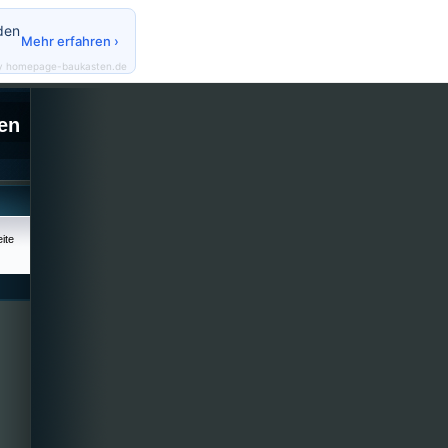
den
Mehr erfahren ›
y homepage-baukasten.de
en
ite
)